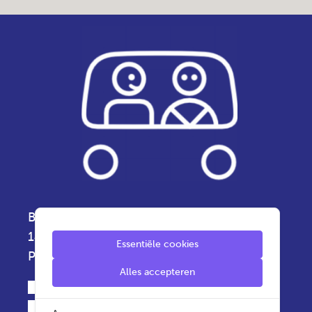
Bilderdijkhof 1
1422 DT Uithoorn
Essentiële cookies
Privacyverklaring
Alles accepteren
0297 - 303 103
automaatje@uithoornvoorelkaar.nu