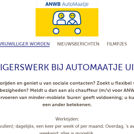
VRIJWILLIGER WORDEN
NIEUWSBERICHTEN
FILMPJES
LIGERSWERK BIJ AUTOMAATJE 
rijden en geniet u van sociale contacten? Zoekt u flexibel v
 bezigheden? Meldt u dan aan als chauffeur (m/v) voor AN
ervoeren van minder-mobiele 'buren' geeft voldoening; u kun
een ander betekenen.
Werktijden:
e vullen); dagelijks, een keer per week of per maand. Overdag, 's a
weekend; alles is mogelijk.