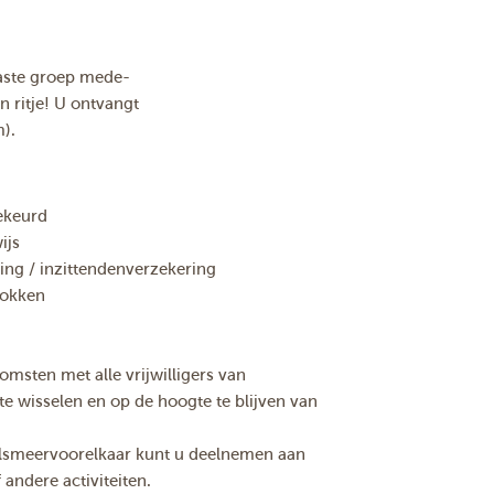
aste groep mede-
 ritje! U ontvangt
m).
gekeurd
ijs
ing / inzittendenverzekering
rokken
msten met alle vrijwilligers van
e wisselen en op de hoogte te blijven van
alsmeervoorelkaar kunt u deelnemen aan
andere activiteiten.