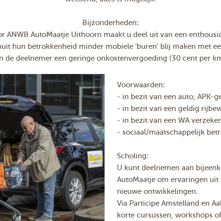
Bijzonderheden:
oor ANWB AutoMaatje Uithoorn maakt u deel uit van een enthousi
nuit hun betrokkenheid minder mobiele 'buren' blij maken met een
n de deelnemer een geringe onkostenvergoeding (30 cent per k
Voorwaarden:
- in bezit van een auto, APK-
- in bezit van een geldig rijbew
- in bezit van een WA verzeker
- sociaal/maatschappelijk bet
Scholing:
U kunt deelnemen aan bijeenko
AutoMaatje om ervaringen uit t
nieuwe ontwikkelingen.
Via Participe Amstelland en A
korte cursussen, workshops of 