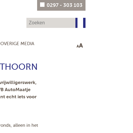
0297 - 303 103
OVERIGE MEDIA
A
A
UITHOORN
rijwilligerswerk,
WB AutoMaatje
t echt iets voor
vonds, alleen in het