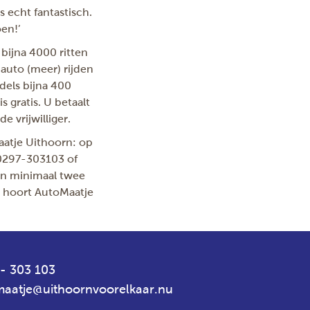
echt fantastisch.
oen!’
 bijna 4000 ritten
 auto (meer) rijden
ddels bijna 400
 gratis. U betaalt
e vrijwilliger.
atje Uithoorn: op
 0297-303103 of
dan minimaal twee
n hoort AutoMaatje
- 303 103
aatje@uithoornvoorelkaar.nu