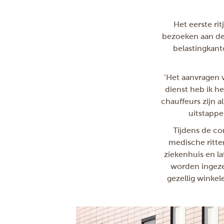
Het eerste ri
bezoeken aan dez
belastingkant
‘Het aanvragen v
dienst heb ik he
chauffeurs zijn 
uitstappen
Tijdens de co
medische ritte
ziekenhuis en l
worden ingezet
gezellig winkel