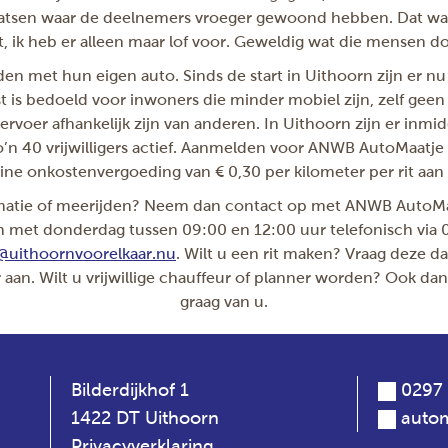
aatsen waar de deelnemers vroeger gewoond hebben. Dat was 
, ik heb er alleen maar lof voor. Geweldig wat die mensen d
den met hun eigen auto. Sinds de start in Uithoorn zijn er nu
 is bedoeld voor inwoners die minder mobiel zijn, zelf geen
rvoer afhankelijk zijn van anderen. In Uithoorn zijn er inmi
n 40 vrijwilligers actief. Aanmelden voor ANWB AutoMaatje is
ine onkostenvergoeding van € 0,30 per kilometer per rit aan d
rmatie of meerijden? Neem dan contact op met ANWB AutoMa
 met donderdag tussen 09:00 en 12:00 uur telefonisch via
@uithoornvoorelkaar.nu
. Wilt u een rit maken? Vraag deze 
aan. Wilt u vrijwillige chauffeur of planner worden? Ook da
graag van u.
Bilderdijkhof 1
0297 
1422 DT Uithoorn
autom
Privacyverklaring