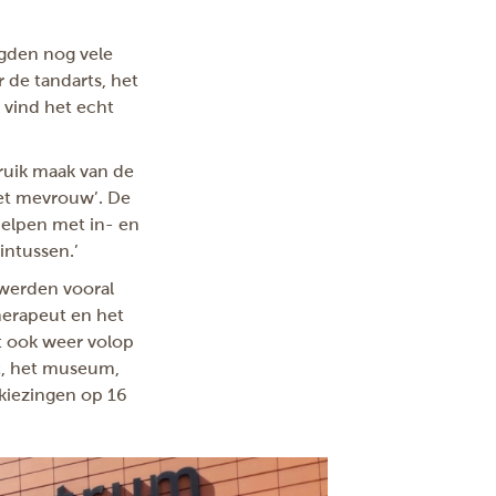
lgden nog vele
 de tandarts, het
 vind het echt
bruik maak van de
niet mevrouw’. De
helpen met in- en
 intussen.’
 werden vooral
herapeut en het
t ook weer volop
kt, het museum,
rkiezingen op 16