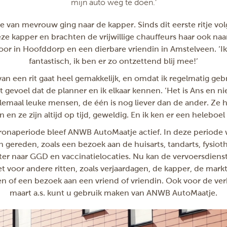
mijn auto weg te doen.’
tje van mevrouw ging naar de kapper. Sinds dit eerste ritje vo
e kapper en brachten de vrijwillige chauffeurs haar ook naar
oor in Hoofddorp en een dierbare vriendin in Amstelveen. ‘Ik
fantastisch, ik ben er zo ontzettend blij mee!’
an een rit gaat heel gemakkelijk, en omdat ik regelmatig ge
t gevoel dat de planner en ik elkaar kennen. ‘Het is Ans en 
allemaal leuke mensen, de één is nog liever dan de ander. Ze 
 en ze zijn altijd op tijd, geweldig. En ik ken er een heleboel
ronaperiode bleef ANWB AutoMaatje actief. In deze periode
n gereden, zoals een bezoek aan de huisarts, tandarts, fysiot
ater naar GGD en vaccinatielocaties. Nu kan de vervoersdiens
 voor andere ritten, zoals verjaardagen, de kapper, de mar
en of een bezoek aan een vriend of vriendin. Ook voor de ve
maart a.s. kunt u gebruik maken van ANWB AutoMaatje.