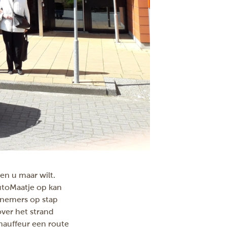
een u maar wilt.
AutoMaatje op kan
lnemers op stap
ver het strand
hauffeur een route