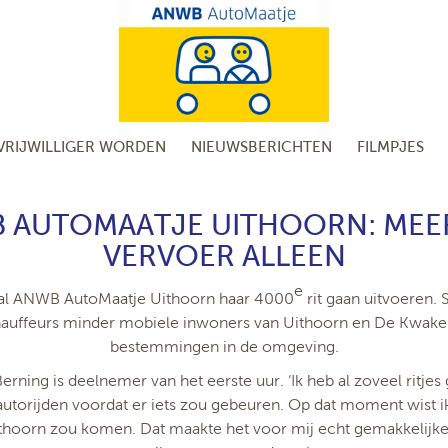
VRIJWILLIGER WORDEN
NIEUWSBERICHTEN
FILMPJES
 AUTOMAATJE UITHOORN: MEE
VERVOER ALLEEN
e
zal ANWB AutoMaatje Uithoorn haar 4000
rit gaan uitvoeren. 
chauffeurs minder mobiele inwoners van Uithoorn en De Kwakel 
bestemmingen in de omgeving.
ning is deelnemer van het eerste uur. ‘Ik heb al zoveel ritjes
autorijden voordat er iets zou gebeuren. Op dat moment wist i
thoorn zou komen. Dat maakte het voor mij echt gemakkelijke