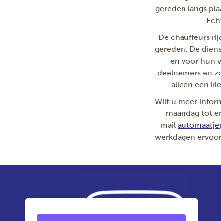
gereden langs pl
Echt
De chauffeurs rij
gereden. De dienst
en voor hun ve
deelnemers en zo’
alleen een kle
Wilt u meer info
maandag tot en
mail
automaatje
werkdagen ervoor 