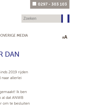
0297 - 303 103
OVERIGE MEDIA
A
A
R DAN
Sinds 2019 rijden
naar allerlei
 gemaakt! Ik ben
k al dat ANWB
r om te besluiten