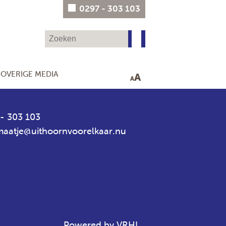
0297 - 303 103
OVERIGE MEDIA
A
A
- 303 103
aatje@uithoornvoorelkaar.nu
Powered by VRHL