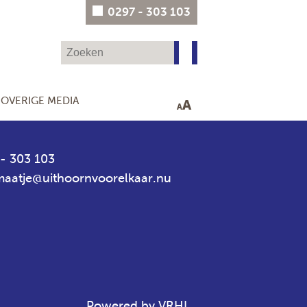
0297 - 303 103
OVERIGE MEDIA
A
A
- 303 103
aatje@uithoornvoorelkaar.nu
Powered by VRHL