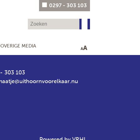
0297 - 303 103
OVERIGE MEDIA
A
A
- 303 103
aatje@uithoornvoorelkaar.nu
Powered by VRHL