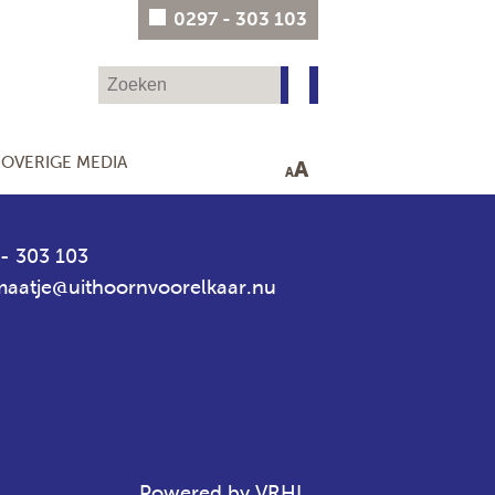
0297 - 303 103
OVERIGE MEDIA
A
A
- 303 103
aatje@uithoornvoorelkaar.nu
Powered by VRHL